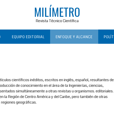
MILÍMETRO
Revista Técnico Científica
O
EQUIPO EDITORIAL
ENFOQUE Y ALCANCE
POLÍ
ículos científicos inéditos, escritos en inglés, español, resultantes de
roducción de conocimiento en el área de la Ingenierías, ciencias,
esentados simultáneamente a otras revistas u organismos. editoriales.
en la Región de Centro América y del Caribe, pero también de otras
s regiones geográficas.