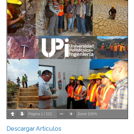
Página
1
/
222
Zoom
100%
Descargar Artículos