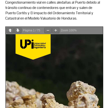
Congestionamiento vial en calles aledañas al Puerto debido al
tránsito continuo de contenedores que entran y salen de
Puerto Cortés y El impacto del Ordenamiento Territorial y
Catastral en el Modelo Valuatorio de Honduras.
Página
1
/
75
Zoom
100%