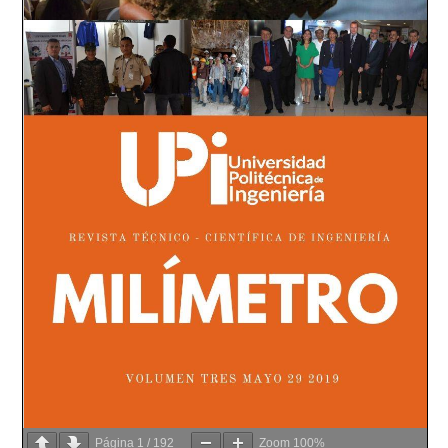
Página
1
/
192
Zoom
100%